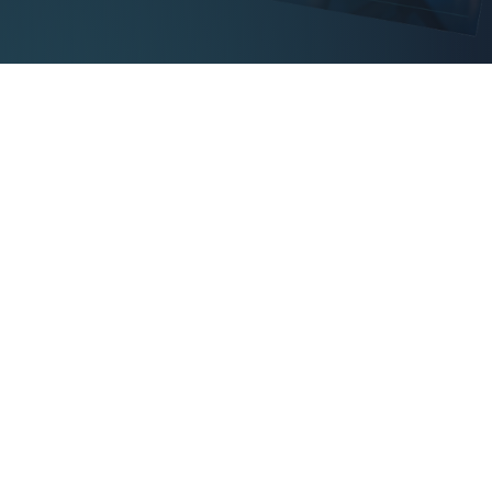
Breng focus terug in
je DevOps-team
In moderne DevOps-omgevingen gaat er vaak
onnodig veel aandacht naar repetitieve taken,
handmatige stappen en omgevingsgedoe—tijd
die je liever in productontwikkeling stopt. In deze
whitepaper lees je hoe je met vier praktische
strategieën afleiding vermindert en de flow