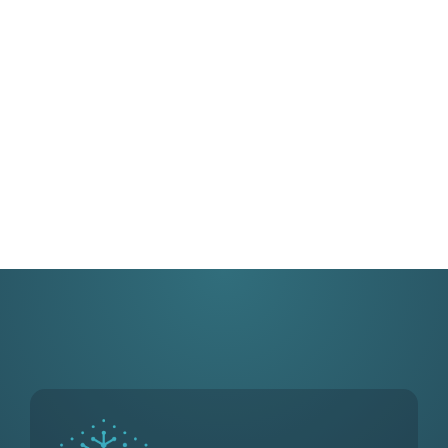
terugbrengt, zonder concessies aan kwaliteit en
betrouwbaarheid.