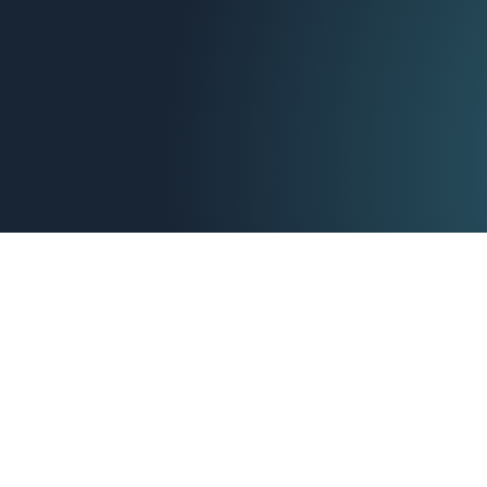
Hoe volwassen is jouw
cloudomgeving?
Met de Cloud Maturity Assessment krijg je vrijblijve