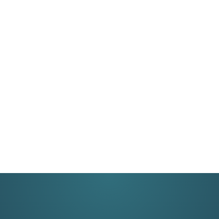
Samen bouwen
aan duurzame
digitale
vooruitgang?