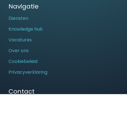
Navigatie
Diensten
Knowledge hub
Vacatures
Over ons
Cookiebeleid
Privacyverklaring
Contact
Rietveldenweg 40
5222 AR, ’s-Hertogenbosch
+31 (0)73 – 7113711